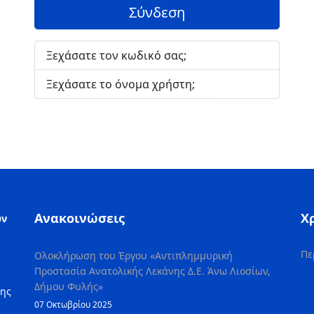
Σύνδεση
Ξεχάσατε τον κωδικό σας;
Ξεχάσατε το όνομα χρήστη;
Ανακοινώσεις
Χ
ών
Πε
Ολοκλήρωση του Έργου «Αντιπλημμυρική
Προστασία Ανατολικής Λεκάνης Δ.Ε. Άνω Λιοσίων,
Δήμου Φυλής»
της
07 Οκτωβρίου 2025