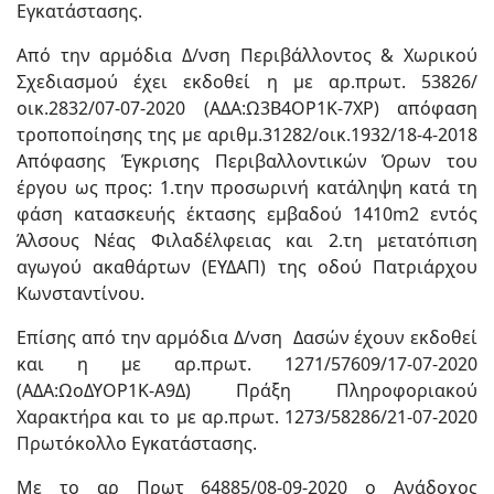
Εγκατάστασης.
Από την αρμόδια Δ/νση Περιβάλλοντος & Χωρικού
Σχεδιασμού έχει εκδοθεί η με αρ.πρωτ. 53826/
οικ.2832/07-07-2020 (ΑΔΑ:Ω3Β4ΟΡ1Κ-7ΧΡ) απόφαση
τροποποίησης της με αριθμ.31282/οικ.1932/18-4-2018
Απόφασης Έγκρισης Περιβαλλοντικών Όρων του
έργου ως προς: 1.την προσωρινή κατάληψη κατά τη
φάση κατασκευής έκτασης εμβαδού 1410m2 εντός
Άλσους Νέας Φιλαδέλφειας και 2.τη μετατόπιση
αγωγού ακαθάρτων (ΕΥΔΑΠ) της οδού Πατριάρχου
Κωνσταντίνου.
Επίσης από την αρμόδια Δ/νση Δασών έχουν εκδοθεί
και η με αρ.πρωτ. 1271/57609/17-07-2020
(ΑΔΑ:ΩοΔΥΟΡ1Κ-Α9Δ) Πράξη Πληροφοριακού
Χαρακτήρα και το με αρ.πρωτ. 1273/58286/21-07-2020
Πρωτόκολλο Εγκατάστασης.
Με το αρ Πρωτ 64885/08-09-2020 ο Ανάδοχος