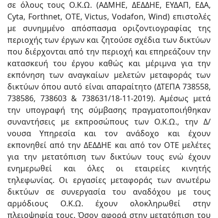
σε όλους τους Ο.Κ.Ω. (ΑΔΜΗΕ, ΔΕΔΔΗΕ, ΕΥΔΑΠ, ΕΔΑ,
Cyta, Forthnet, OTE, Victus, Vodafon, Wind) επιστολές
με συνημμένο απόσπασμα οριζοντιογραφίας της
περιοχής των έργων και ζητούσε σχέδια των δικτύων
που διέρχονται από την περιοχή και επηρεάζουν την
κατασκευή του έργου καθώς και μέριμνα για την
εκπόνηση των αναγκαίων μελετών μεταφοράς των
δικτύων όπου αυτό είναι απαραίτητο (ΔΤΕΠΑ 738558,
738586, 738603 & 738631/18-11-2019). Αμέσως μετά
την υπογραφή της σύμβασης πραγματοποιήθηκαν
συναντήσεις με εκπροσώπους των Ο.Κ.Ω., την Δ/
νουσα Υπηρεσία και τον ανάδοχο και έχουν
εκπονηθεί από την ΔΕΔΔΗΕ και από τον ΟΤΕ μελέτες
για την μετατόπιση των δικτύων τους ενώ έχουν
ενημερωθεί και όλες οι εταιρείες κινητής
τηλεφωνίας. Οι εργασίες μεταφοράς των ανωτέρω
δικτύων σε συνεργασία του αναδόχου με τους
αρμόδιους Ο.Κ.Ω. έχουν ολοκληρωθεί στην
πλειοψηφία τους. Όσον αφορά στην μετατόπιση του